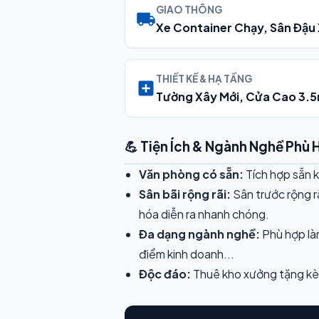
GIAO THÔNG
Xe Container Chạy, Sân Đậu 
THIẾT KẾ & HẠ TẦNG
Tường Xây Mới, Cửa Cao 3.
💪 Tiện Ích & Ngành Nghề Phù 
Văn phòng có sẵn:
Tích hợp sẵn k
Sân bãi rộng rãi:
Sân trước rộng rã
hóa diễn ra nhanh chóng.
Đa dạng ngành nghề:
Phù hợp là
điểm kinh doanh...
Độc đáo:
Thuê kho xưởng tặng kèm