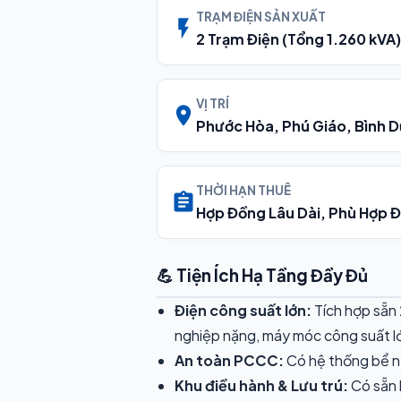
TRẠM ĐIỆN SẢN XUẤT
2 Trạm Điện (Tổng 1.260 kVA)
VỊ TRÍ
Phước Hòa, Phú Giáo, Bình 
THỜI HẠN THUÊ
Hợp Đồng Lâu Dài, Phù Hợp 
💪 Tiện Ích Hạ Tầng Đầy Đủ
Điện công suất lớn:
Tích hợp sẵn 
nghiệp nặng, máy móc công suất l
An toàn PCCC:
Có hệ thống bể n
Khu điều hành & Lưu trú:
Có sẵn 