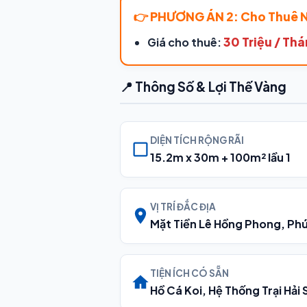
👉 PHƯƠNG ÁN 2: Cho Thuê 
30 Triệu / Th
Giá cho thuê:
📍 Thông Số & Lợi Thế Vàng
DIỆN TÍCH RỘNG RÃI
15.2m x 30m + 100m² lầu 1
VỊ TRÍ ĐẮC ĐỊA
Mặt Tiền Lê Hồng Phong, Phú
TIỆN ÍCH CÓ SẴN
Hồ Cá Koi, Hệ Thống Trại Hải 