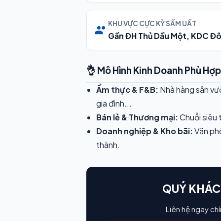
KHU VỰC CỰC KỲ SẦM UẤT
Gần ĐH Thủ Dầu Một, KDC Đ
👌 Mô Hình Kinh Doanh Phù Hợp
Ẩm thực & F&B:
Nhà hàng sân vườn
gia đình...
Bán lẻ & Thương mại:
Chuỗi siêu 
Doanh nghiệp & Kho bãi:
Văn phò
thành.
QUÝ KHÁC
Liên hệ ngay chí