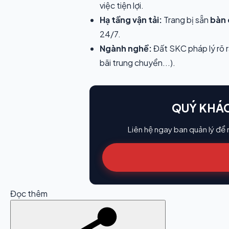
việc tiện lợi.
Hạ tầng vận tải:
Trang bị sẵn
bàn 
24/7.
Ngành nghề:
Đất SKC pháp lý rõ r
bãi trung chuyển...).
QUÝ KHÁC
Liên hệ ngay ban quản lý để
Đọc thêm