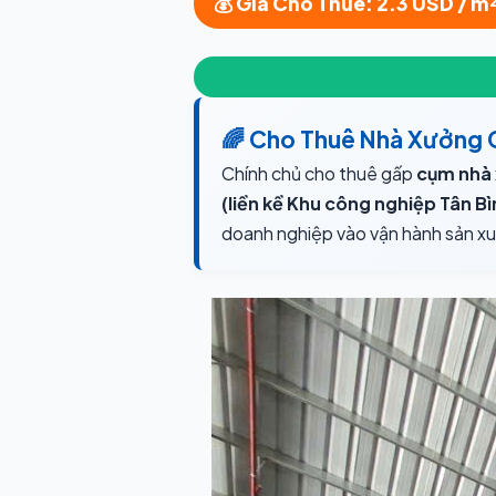
💰 Giá Cho Thuê: 2.3 USD / m
🌈 Cho Thuê Nhà Xưởng C
Chính chủ cho thuê gấp
cụm nhà x
(liền kề Khu công nghiệp Tân Bì
doanh nghiệp vào vận hành sản xu