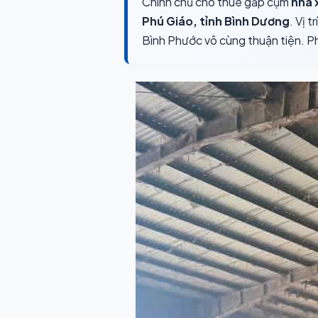
Chính chủ cho thuê gấp cụm
nhà 
Phú Giáo, tỉnh Bình Dương
. Vị 
Bình Phước vô cùng thuận tiện. P