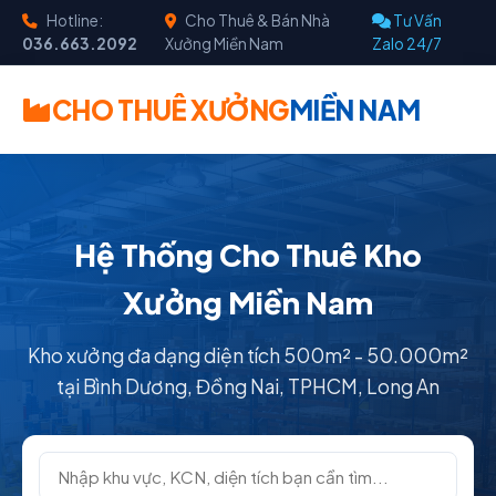
Hotline:
Cho Thuê & Bán Nhà
Tư Vấn
036.663.2092
Xưởng Miền Nam
Zalo 24/7
CHO THUÊ XƯỞNG
MIỀN NAM
Hệ Thống Cho Thuê Kho
Xưởng Miền Nam
Kho xưởng đa dạng diện tích 500m² - 50.000m²
tại Bình Dương, Đồng Nai, TPHCM, Long An